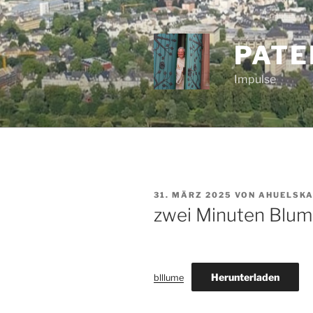
Zum
Inhalt
springen
PATE
Impulse
VERÖFFENTLICHT
31. MÄRZ 2025
VON
AHUELSK
AM
zwei Minuten Blum
Herunterladen
blllume