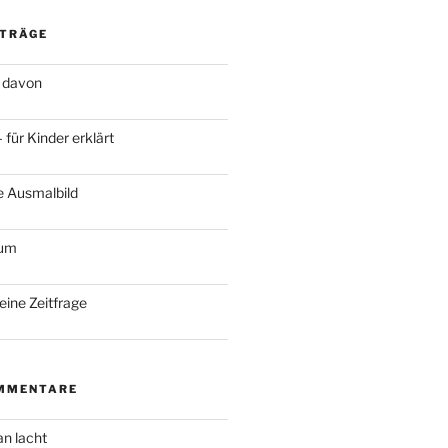
ITRÄGE
 davon
für Kinder erklärt
e Ausmalbild
ium
keine Zeitfrage
MMENTARE
an lacht