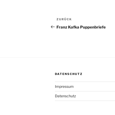
Beitragsnavigation
Vorheriger
ZURÜCK
Beitrag
Franz Kafka Puppenbriefe
DATENSCHUTZ
Impressum
Datenschutz