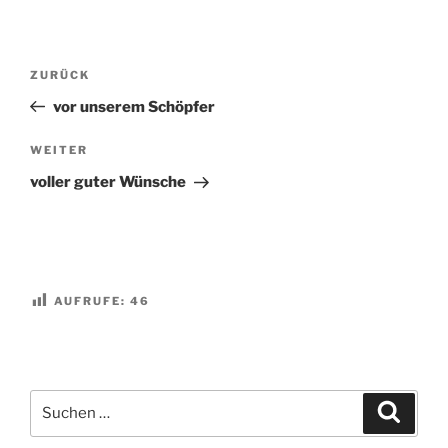
Beitragsnavigation
Vorheriger
ZURÜCK
Beitrag
vor unserem Schöpfer
Nächster
WEITER
Beitrag
voller guter Wünsche
AUFRUFE:
46
Suchen
Suche
nach: