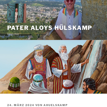
Zum
Inhalt
springen
PATER ALOYS HÜLSKAMP
Impulse
VERÖFFENTLICHT
24. MÄRZ 2024
VON
AHUELSKAMP