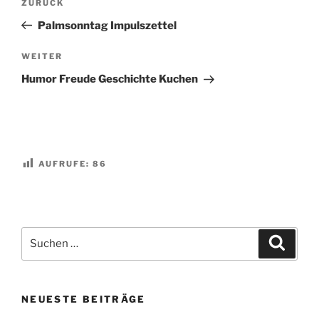
Vorheriger
ZURÜCK
Beitrag
Palmsonntag Impulszettel
Nächster
WEITER
Beitrag
Humor Freude Geschichte Kuchen
AUFRUFE:
86
Suchen
Suche
nach:
NEUESTE BEITRÄGE