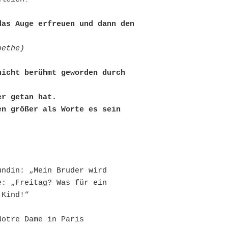
as Auge erfreuen und dann den 
oethe)
icht berühmt geworden durch 
 

r getan hat. 

n größer als Worte es sein 
ndin: „Mein Bruder wird 
: „Freitag? Was für ein 
Kind!“

otre Dame in Paris
