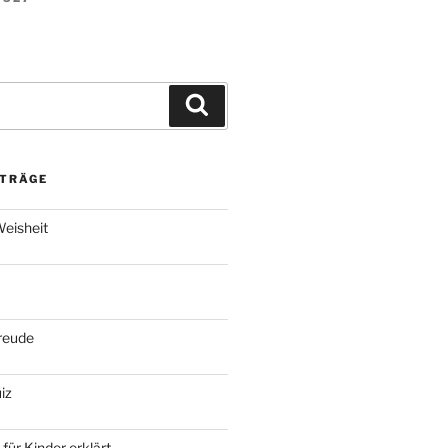
Suchen
ITRÄGE
eisheit
reude
iz
für Kinder erklärt