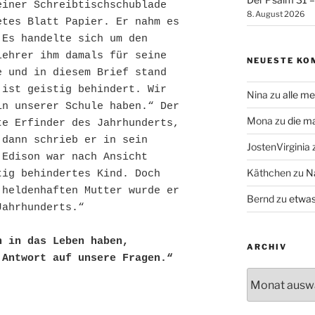
iner Schreibtischschublade 
8. August 2026
tes Blatt Papier. Er nahm es 
Es handelte sich um den 
ehrer ihm damals für seine 
NEUESTE KO
 und in diesem Brief stand 
ist geistig behindert. Wir 
Nina
zu
alle me
n unserer Schule haben.“ Der 
Mona
zu
die m
e Erfinder des Jahrhunderts, 
dann schrieb er in sein 
JostenVirginia
Edison war nach Ansicht 
Käthchen
zu
N
ig behindertes Kind. Doch 
heldenhaften Mutter wurde er 
Bernd
zu
etwas
ahrhunderts.“

 in das Leben haben,

ARCHIV
 Antwort auf unsere Fragen.“
Archiv