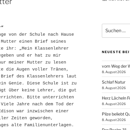
tter
Suchen
r“
nach:
ge von der Schule nach Hause 
Mutter einen Brief seines 
e ihr: „Mein Klassenlehrer 
NEUESTE BE
geben und er hat zu mir 
ur meiner Mutter zu lesen 
vom Weg der W
e die Augen voller Tränen, 
8. August 2026
Brief des Klassenlehrers laut 
Schlaf Natur
in Genie. Diese Schule ist zu 
8. August 2026
gt über keine Lehrer, die gut 
rrichten. Bitte unterrichten 
Herz Lächeln F
8. August 2026
Viele Jahre nach dem Tod der 
dison war inzwischen einer 
Pilze beliebt Qu
ler Zeiten geworden, 
8. August 2026
ges alte Familienunterlagen. 
Der Psalm 31 – 