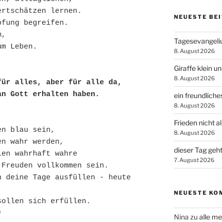
rtschätzen lernen.

NEUESTE BE
fung begreifen.

,

Tagesevangel
8. August 2026
Giraffe klein u
8. August 2026
ür alles, aber für alle da,

an Gott erhalten haben.
ein freundlich
8. August 2026
Frieden nicht al
n blau sein,

8. August 2026
n wahr werden,

dieser Tag geh
en wahrhaft wahre

7. August 2026
Freuden vollkommen sein.

 deine Tage ausfüllen - heute 
NEUESTE KO
)
Nina
zu
alle me