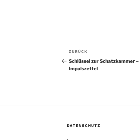
Beitragsnavigation
Vorheriger
ZURÜCK
Beitrag
Schlüssel zur Schatzkammer – 
Impulszettel
DATENSCHUTZ