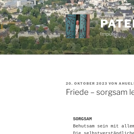
Zum
Inhalt
springen
PATE
Impulse
VERÖFFENTLICHT
20. OKTOBER 2023
VON
AHUEL
AM
Friede – sorgsam 
SORGSAM
Behutsam sein mit allem
Die selbstverständliche