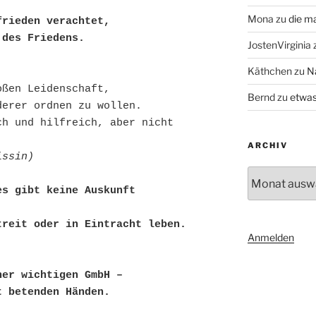
Mona
zu
die m
rieden verachtet,

 des Friedens.
JostenVirginia
Käthchen
zu
N
ßen Leidenschaft,

Bernd
zu
etwas
erer ordnen zu wollen.

h und hilfreich, aber nicht 
ARCHIV
issin)
Archiv
s gibt keine Auskunft 
treit oder in Eintracht leben.
Anmelden
er wichtigen GmbH –

t betenden Händen.