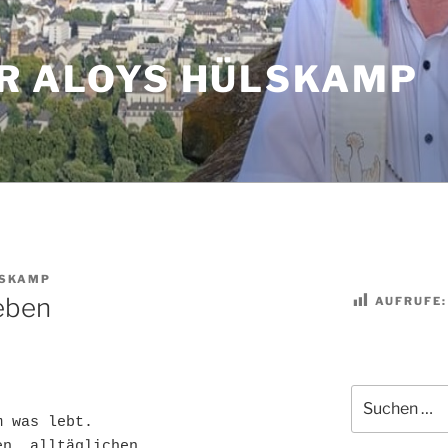
R ALOYS HÜLSKAMP
SKAMP
leben
AUFRUFE:
Suchen
nach:
 was lebt.

n, alltäglichen,
