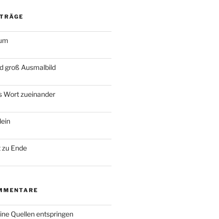
ITRÄGE
ium
nd groß Ausmalbild
es Wort zueinander
lein
t zu Ende
MMENTARE
ine Quellen entspringen