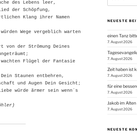
nach:
che des Lebens leer,

ied der Schöpfung,

tlichen Klang ihrer Namen 
NEUESTE BE
würden Wege vergeblich warten 
einen Tanz bitt
7. August 2026
t von der Strömung Deines 
Tagesevangel
ngeträumt;

7. August 2026
wachten Flügel der Fantasie 
Zeit haben ist 
7. August 2026
Dein Staunen entbehren,

chaft und Augen Dein Gesicht;

für eine besser
iebe würde ärmer sein wenn´s 
7. August 2026
Jakob im Alten
öhler)
7. August 2026
NEUESTE KO