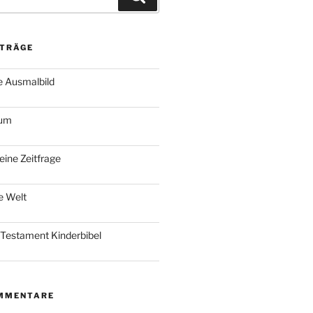
ITRÄGE
e Ausmalbild
ium
keine Zeitfrage
e Welt
 Testament Kinderbibel
MMENTARE