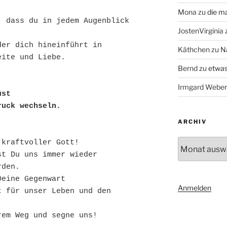
Mona
zu
die m
 dass du in jedem Augenblick 
JostenVirginia
er dich hineinführt in 
Käthchen
zu
N
Bernd
zu
etwas
Irmgard Weber
st

ruck wechseln.
ARCHIV
Archiv
kraftvoller Gott!

t Du uns immer wieder 

den.

eine Gegenwart 

Anmelden
 für unser Leben und den 
em Weg und segne uns!
