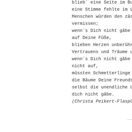
blieb´ eine Seite im Bu
eine Stimme fehlte im L
Menschen würden den zär
vermissen;

wenn´s Dich nicht gäbe 
auf Deine Füße,

blieben Herzen unberühr
Vertrauens und Träume u
wenn´s Dich nicht gäbe 
nicht auf,

müssten Schmetterlinge 
die Bäume Deine Freunds
selbst die unendliche L
(Christa Peikert-Flasp