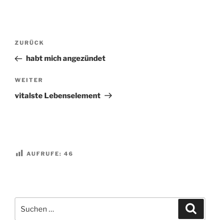
Beitragsnavigation
Vorheriger
ZURÜCK
Beitrag
habt mich angezündet
Nächster
WEITER
Beitrag
vitalste Lebenselement
AUFRUFE:
46
Suchen
Suche
nach: