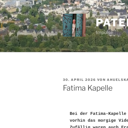
Zum
Inhalt
springen
PATE
Impulse
VERÖFFENTLICHT
30. APRIL 2026
VON
AHUELSK
AM
Fatima Kapelle
Bei der Fatima-Kapelle 
vorhin das morgige Vid
Zufällig waren auch Fra