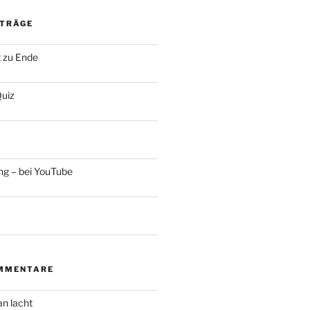
ITRÄGE
t zu Ende
uiz
ng – bei YouTube
MMENTARE
an lacht