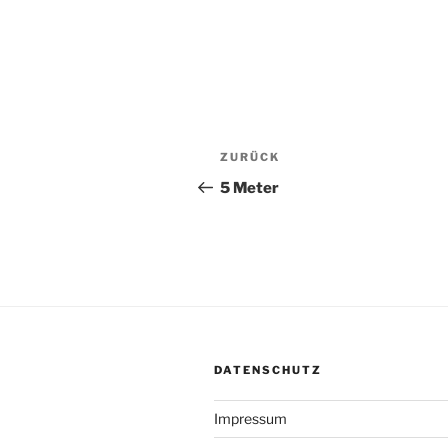
Beitragsnavigation
Vorheriger
ZURÜCK
Beitrag
5 Meter
DATENSCHUTZ
Impressum