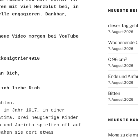
en mit viel Herzblut bei, in 
NEUESTE BE
lle engagieren. Dankbar, 
dieser Tag geh
7. August 2026
eue Video morgen bei YouTube 
Wochenende Q
7. August 2026
tkonigtrier4916
C 96 cm²
7. August 2026
an Dich, 
Ende und Anfa
7. August 2026
 ich liebe Dich.
Bitten
7. August 2026
ählen:
 im Jahr 1917, in einer 
tima. Drei neugierige Kinder 
NEUESTE KO
 und Jacinta spielten oft auf 
ahen sie dort etwas 
Mona
zu
die m