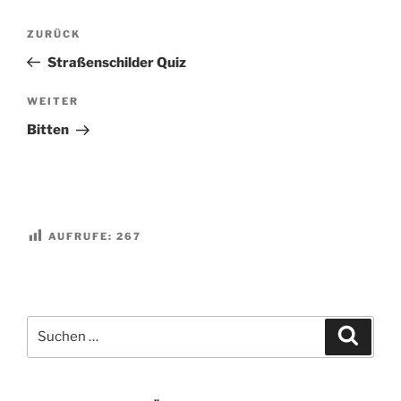
Beitragsnavigation
Vorheriger
ZURÜCK
Beitrag
Straßenschilder Quiz
Nächster
WEITER
Beitrag
Bitten
AUFRUFE:
267
Suchen
Suche
nach: