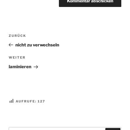
Beitragsnavigation
Vorheriger
ZURÜCK
Beitrag
nicht zu verwechseln
Nächster
WEITER
Beitrag
laminieren
AUFRUFE:
127