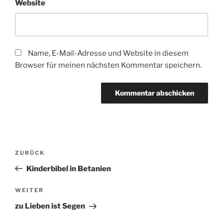
Website
Name, E-Mail-Adresse und Website in diesem
Browser für meinen nächsten Kommentar speichern.
Beitragsnavigation
Vorheriger
ZURÜCK
Beitrag
Kinderbibel in Betanien
Nächster
WEITER
Beitrag
zu Lieben ist Segen