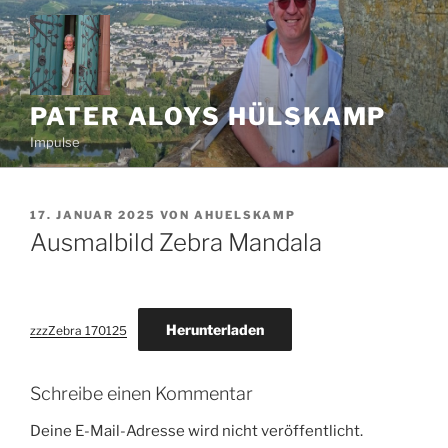
Zum
Inhalt
springen
PATER ALOYS HÜLSKAMP
Impulse
VERÖFFENTLICHT
17. JANUAR 2025
VON
AHUELSKAMP
AM
Ausmalbild Zebra Mandala
Herunterladen
zzzZebra 170125
Schreibe einen Kommentar
Deine E-Mail-Adresse wird nicht veröffentlicht.