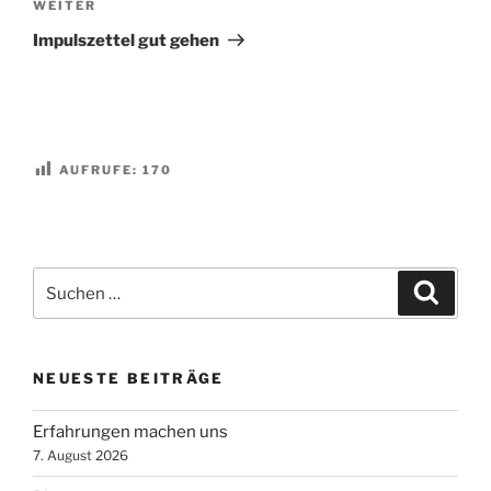
Nächster
WEITER
Beitrag
Impulszettel gut gehen
AUFRUFE:
170
Suchen
Suche
nach:
NEUESTE BEITRÄGE
Erfahrungen machen uns
7. August 2026