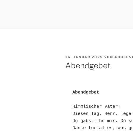
VERÖFFENTLICHT
16. JANUAR 2025
VON
AHUELS
AM
Abendgebet
Abendgebet
Himmlischer Vater!
Diesen Tag, Herr, lege
Du gabst ihn mir. Du s
Danke für alles, was g