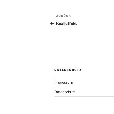
Beitragsnavigation
Vorheriger
ZURÜCK
Beitrag
Knalleffekt
DATENSCHUTZ
Impressum
Datenschutz