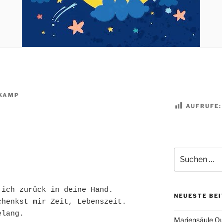
KAMP
AUFRUFE:
Suchen
nach:
 ich zurück in deine Hand.
NEUESTE BE
chenkst mir Zeit, Lebenszeit.
elang.
Mariensäule Qu