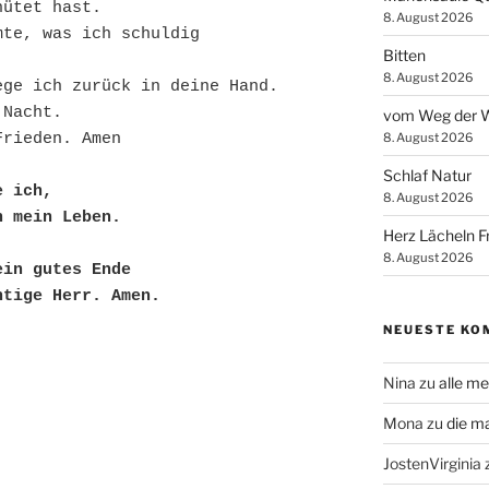
hütet hast. 
8. August 2026
te, was ich schuldig 
Bitten
8. August 2026
ege ich zurück in deine Hand.
 Nacht.
vom Weg der W
8. August 2026
Frieden. Amen
Schlaf Natur
e ich,
8. August 2026
h mein Leben.
Herz Lächeln F
8. August 2026
ein gutes Ende 
htige Herr. Amen.
NEUESTE KO
Nina
zu
alle me
Mona
zu
die m
JostenVirginia