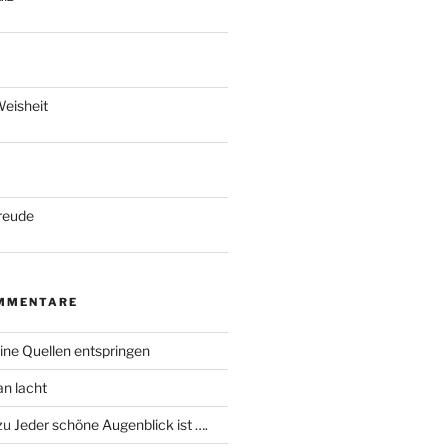
eisheit
reude
MMENTARE
ine Quellen entspringen
an lacht
zu
Jeder schöne Augenblick ist ….