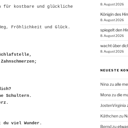
8. August 2026
 für kostbare und glückliche 
Königin des Hi
8. August 2026
Weg, Fröhlichkeit und Glück.
spiegelt den H
8. August 2026
wacht über dic
8. August 2026
Schlafstelle,
 Zahnschmerzen;
NEUESTE KO
Nina
zu
alle me
dich?
Mona
zu
die m
ne Schultern.
erz.
JostenVirginia
Käthchen
zu
N
t du viel Wunder.
Bernd
zu
etwas