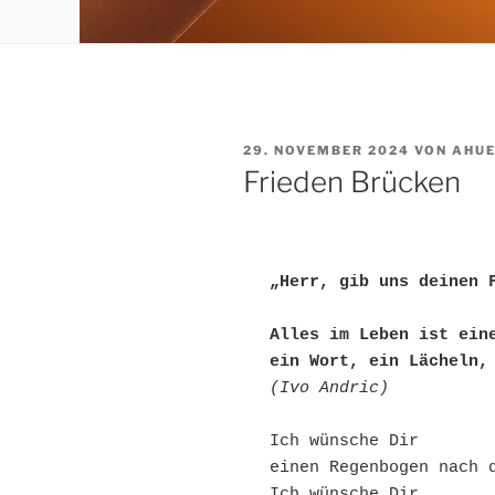
VERÖFFENTLICHT
29. NOVEMBER 2024
VON
AHU
AM
Frieden Brücken
„Herr, gib uns deinen 
Alles im Leben ist ein
ein Wort, ein Lächeln,
(Ivo Andric)
Ich wünsche Dir 
einen Regenbogen nach 
Ich wünsche Dir 