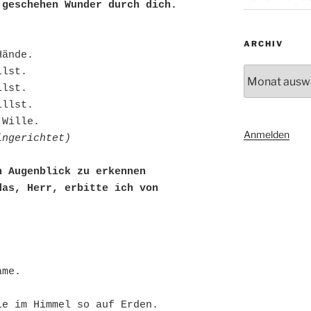
 geschehen Wunder durch dich.
ARCHIV
Hände.
Archiv
llst.
llst.
illst.
 Wille.
Anmelden
ingerichtet)
n Augenblick zu erkennen
as, Herr, erbitte ich von 
ame. 
ie im Himmel so auf Erden.