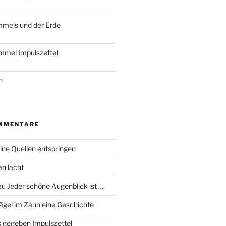
mmels und der Erde
immel Impulszettel
h
MMENTARE
ine Quellen entspringen
an lacht
zu
Jeder schöne Augenblick ist ….
ägel im Zaun eine Geschichte
 gegeben Impulszettel