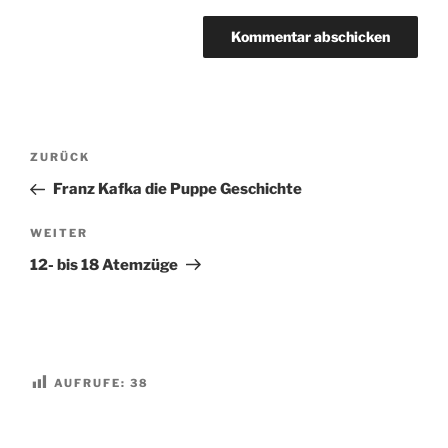
Beitragsnavigation
Vorheriger
ZURÜCK
Beitrag
Franz Kafka die Puppe Geschichte
Nächster
WEITER
Beitrag
12- bis 18 Atemzüge
AUFRUFE:
38