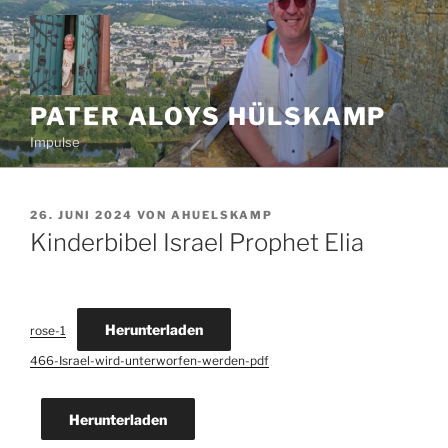
Zum
Inhalt
springen
PATER ALOYS HÜLSKAMP
Impulse
VERÖFFENTLICHT
26. JUNI 2024
VON
AHUELSKAMP
AM
Kinderbibel Israel Prophet Elia
Herunterladen
rose-1
466-Israel-wird-unterworfen-werden-pdf
Herunterladen