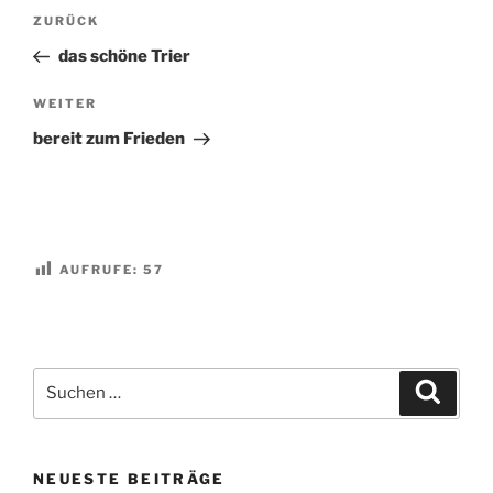
Beitragsnavigation
Vorheriger
ZURÜCK
Beitrag
das schöne Trier
Nächster
WEITER
Beitrag
bereit zum Frieden
AUFRUFE:
57
Suchen
Suche
nach:
NEUESTE BEITRÄGE