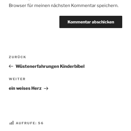
Browser für meinen nächsten Kommentar speichern.
Beitragsnavigation
Vorheriger
ZURÜCK
Beitrag
Wüstenerfahrungen Kinderbibel
Nächster
WEITER
Beitrag
ein weises Herz
AUFRUFE:
56