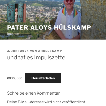
Zum
Inhalt
springen
PATER ALOYS HÜLSKAMP
Impulse
VERÖFFENTLICHT
3. JUNI 2024
VON
AHUELSKAMP
AM
und tat es Impulszettel
Herunterladen
00303030
Schreibe einen Kommentar
Deine E-Mail-Adresse wird nicht veröffentlicht.