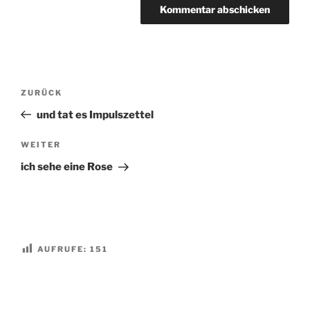
Beitragsnavigation
Vorheriger
ZURÜCK
Beitrag
und tat es Impulszettel
Nächster
WEITER
Beitrag
ich sehe eine Rose
AUFRUFE:
151