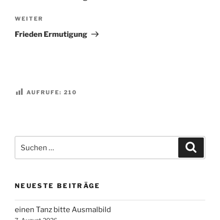
Nächster
WEITER
Beitrag
Frieden Ermutigung
AUFRUFE:
210
Suchen
Suche
nach:
NEUESTE BEITRÄGE
einen Tanz bitte Ausmalbild