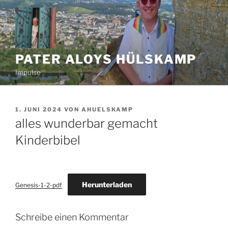
Zum
Inhalt
springen
PATER ALOYS HÜLSKAMP
Impulse
VERÖFFENTLICHT
1. JUNI 2024
VON
AHUELSKAMP
AM
alles wunderbar gemacht
Kinderbibel
Herunterladen
Genesis-1-2-pdf
Schreibe einen Kommentar