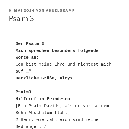
VERÖFFENTLICHT
6. MAI 2024
VON
AHUELSKAMP
AM
Psalm 3
Der Psalm 3
Mich sprechen besonders folgende 
Worte an:
„du bist meine Ehre und richtest mich 
auf …“
Herzliche Grüße, Aloys
Psalm3
Hilferuf in Feindesnot
[Ein Psalm Davids, als er vor seinem 
Sohn Abschalom floh.]
2 Herr, wie zahlreich sind meine 
Bedränger; /