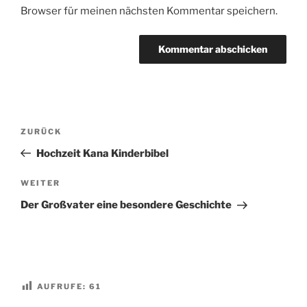
Browser für meinen nächsten Kommentar speichern.
Beitragsnavigation
Vorheriger
ZURÜCK
Beitrag
Hochzeit Kana Kinderbibel
Nächster
WEITER
Beitrag
Der Großvater eine besondere Geschichte
AUFRUFE:
61