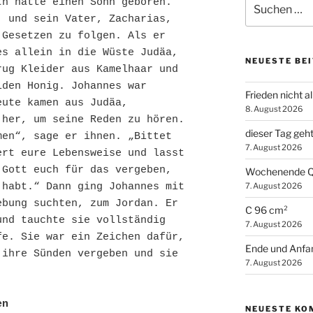
h hatte einen Sohn geboren. 
nach:
 und sein Vater, Zacharias, 
Gesetzen zu folgen. Als er 
s allein in die Wüste Judäa, 
NEUESTE BE
ug Kleider aus Kamelhaar und 
den Honig. Johannes war 
Frieden nicht al
ute kamen aus Judäa, 
8. August 2026
her, um seine Reden zu hören. 
dieser Tag geh
en“, sage er ihnen. „Bittet 
7. August 2026
rt eure Lebensweise und lasst 
Gott euch für das vergeben, 
Wochenende Q
7. August 2026
habt.“ Dann ging Johannes mit 
bung suchten, zum Jordan. Er 
C 96 cm²
nd tauchte sie vollständig 
7. August 2026
e. Sie war ein Zeichen dafür, 
Ende und Anfa
ihre Sünden vergeben und sie 
7. August 2026
en
NEUESTE KO