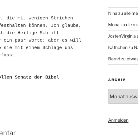
Nina
zu
alle me
, die mit wenigen Strichen 
Mona
zu
die m
esthalten können. Ich glaube, 
h die Heilige Schrift 
JostenVirginia
 ein paar Worte; aber es will 
Käthchen
zu
N
 sie mit einem Schlage uns 
rfasst.
Bernd
zu
etwas
ollen Schatz der Bibel
ARCHIV
Archiv
Anmelden
entar