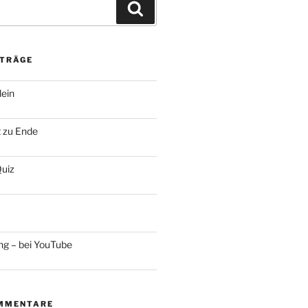
Suchen
ITRÄGE
lein
t zu Ende
uiz
ng – bei YouTube
MMENTARE