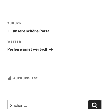
Beitragsnavigation
Vorheriger
ZURÜCK
Beitrag
unsere schöne Porta
Nächster
WEITER
Beitrag
Perlen was ist wertvoll
AUFRUFE:
232
Suchen
Suche
nach: