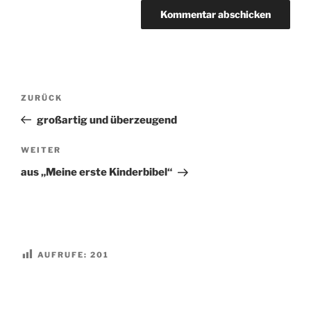
Beitragsnavigation
Vorheriger
ZURÜCK
Beitrag
großartig und überzeugend
Nächster
WEITER
Beitrag
aus „Meine erste Kinderbibel“
AUFRUFE:
201