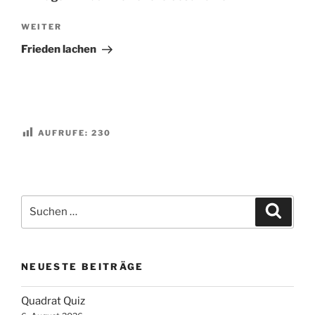
Nächster
WEITER
Beitrag
Frieden lachen
AUFRUFE:
230
Suchen
Suche
nach:
NEUESTE BEITRÄGE
Quadrat Quiz