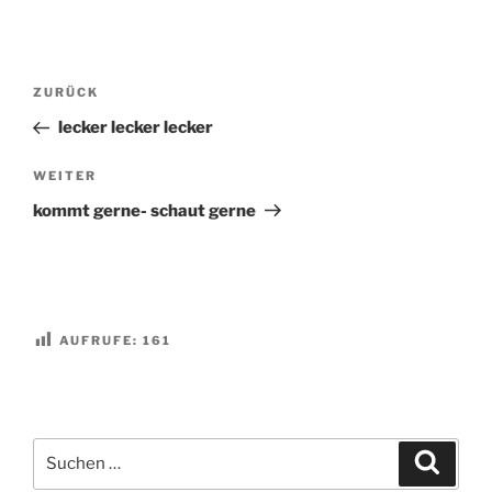
Beitragsnavigation
Vorheriger
ZURÜCK
Beitrag
lecker lecker lecker
Nächster
WEITER
Beitrag
kommt gerne- schaut gerne
AUFRUFE:
161
Suchen
Suche
nach: