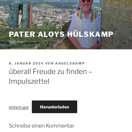
Zum
Inhalt
springen
PATER ALOYS HÜLSKAMP
Impulse
VERÖFFENTLICHT
8. JANUAR 2024
VON
AHUELSKAMP
AM
überall Freude zu finden –
Impulszettel
Herunterladen
einfach-gut
Schreibe einen Kommentar