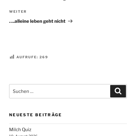
Nächster
WEITER
Beitrag
….alleine leben geht nicht
AUFRUFE:
269
Suchen
Suche
nach:
NEUESTE BEITRÄGE
Milch Quiz