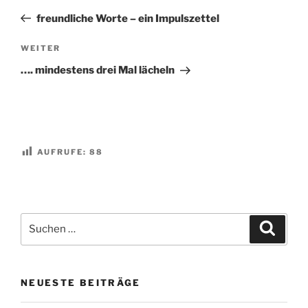
Beitrag
freundliche Worte – ein Impulszettel
Nächster
WEITER
Beitrag
…. mindestens drei Mal lächeln
AUFRUFE:
88
Suchen
Suche
nach:
NEUESTE BEITRÄGE