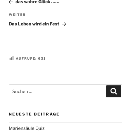
Beitrag
das wahre Glück ……
Nächster
WEITER
Beitrag
Das Leben wird ein Fest
AUFRUFE:
631
Suchen
Suche
nach:
NEUESTE BEITRÄGE
Mariensäule Quiz