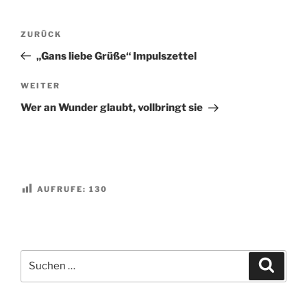
Beitragsnavigation
Vorheriger
ZURÜCK
Beitrag
„Gans liebe Grüße“ Impulszettel
Nächster
WEITER
Beitrag
Wer an Wunder glaubt, vollbringt sie
AUFRUFE:
130
Suchen
Suche
nach: