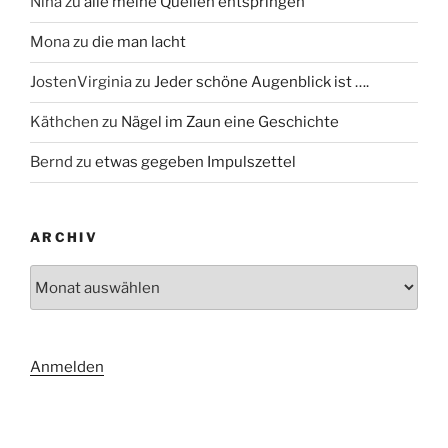
Nina
zu
alle meine Quellen entspringen
Mona
zu
die man lacht
JostenVirginia
zu
Jeder schöne Augenblick ist ….
Käthchen
zu
Nägel im Zaun eine Geschichte
Bernd
zu
etwas gegeben Impulszettel
ARCHIV
Archiv
Anmelden