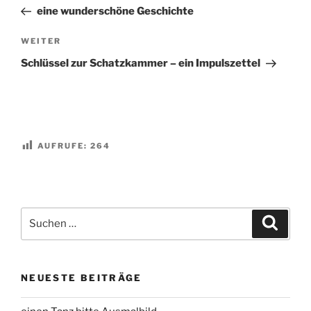
Beitrag
eine wunderschöne Geschichte
Nächster
WEITER
Beitrag
Schlüssel zur Schatzkammer – ein Impulszettel
AUFRUFE:
264
Suchen
Suche
nach:
NEUESTE BEITRÄGE