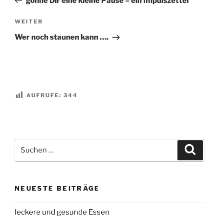
gönne Dir eine kleine Pause – ein Impulszettel
Nächster
WEITER
Beitrag
Wer noch staunen kann ….
AUFRUFE:
344
Suchen
Suche
nach:
NEUESTE BEITRÄGE
leckere und gesunde Essen