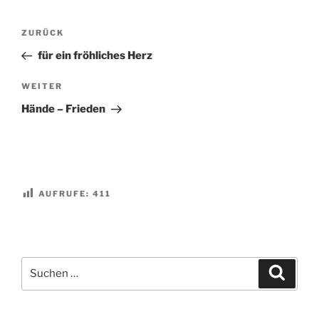
Beitragsnavigation
Vorheriger
ZURÜCK
Beitrag
für ein fröhliches Herz
Nächster
WEITER
Beitrag
Hände – Frieden
AUFRUFE:
411
Suchen
Suche
nach: