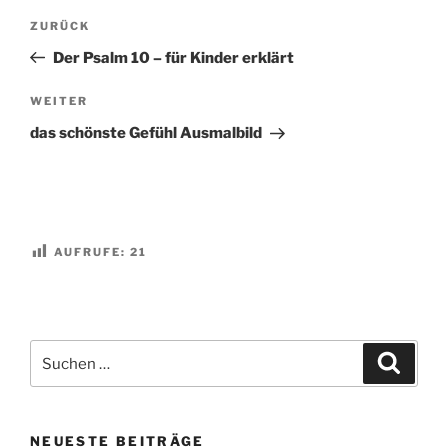
Beitragsnavigation
Vorheriger
ZURÜCK
Beitrag
Der Psalm 10 – für Kinder erklärt
Nächster
WEITER
Beitrag
das schönste Gefühl Ausmalbild
AUFRUFE:
21
Suchen
Suche
nach:
NEUESTE BEITRÄGE