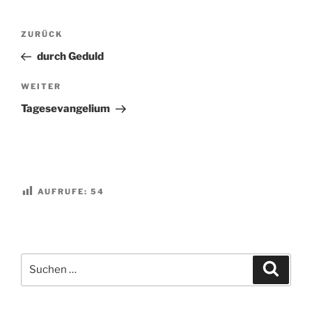
Beitragsnavigation
Vorheriger
ZURÜCK
Beitrag
durch Geduld
Nächster
WEITER
Beitrag
Tagesevangelium
AUFRUFE:
54
Suchen
Suche
nach: