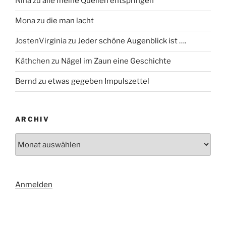
Nina
zu
alle meine Quellen entspringen
Mona
zu
die man lacht
JostenVirginia
zu
Jeder schöne Augenblick ist ….
Käthchen
zu
Nägel im Zaun eine Geschichte
Bernd
zu
etwas gegeben Impulszettel
ARCHIV
Archiv
Anmelden