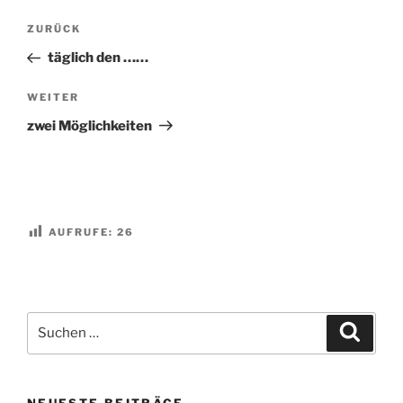
Beitragsnavigation
Vorheriger
ZURÜCK
Beitrag
täglich den ……
Nächster
WEITER
Beitrag
zwei Möglichkeiten
AUFRUFE:
26
Suchen
Suche
nach:
NEUESTE BEITRÄGE