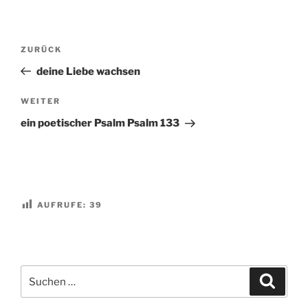
Beitragsnavigation
Vorheriger
ZURÜCK
Beitrag
deine Liebe wachsen
Nächster
WEITER
Beitrag
ein poetischer Psalm Psalm 133
AUFRUFE:
39
Suchen
Suche
nach: