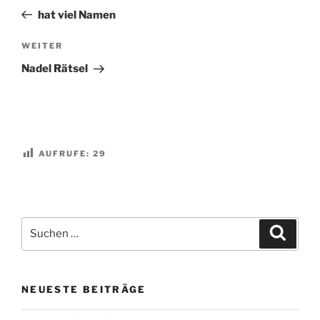
Beitrag
hat viel Namen
Nächster
WEITER
Beitrag
Nadel Rätsel
AUFRUFE:
29
Suchen
Suche
nach:
NEUESTE BEITRÄGE