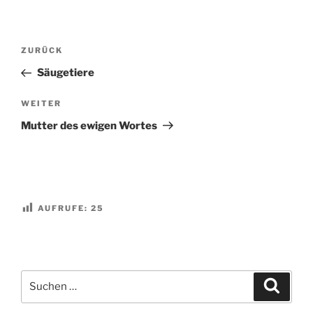
Beitragsnavigation
Vorheriger
ZURÜCK
Beitrag
Säugetiere
Nächster
WEITER
Beitrag
Mutter des ewigen Wortes
AUFRUFE:
25
Suchen
Suche
nach: