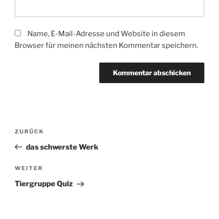
Name, E-Mail-Adresse und Website in diesem
Browser für meinen nächsten Kommentar speichern.
Beitragsnavigation
Vorheriger
ZURÜCK
Beitrag
das schwerste Werk
Nächster
WEITER
Beitrag
Tiergruppe Quiz