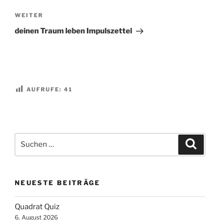
Nächster
WEITER
Beitrag
deinen Traum leben Impulszettel
AUFRUFE:
41
Suchen
Suche
nach:
NEUESTE BEITRÄGE
Quadrat Quiz
6. August 2026