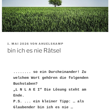
VERÖFFENTLICHT
1. MAI 2026
VON
AHUELSKAMP
AM
bin ich es nie Rätsel
........ so ein Durcheinander! Zu 
welchem Wort gehören die folgenden 
Buchstaben?
„L N L A E I“ Die Lösung steht am 
Ende.
P.S. ... ein kleiner Tipp: … als 
Glaubender bin ich es nie …