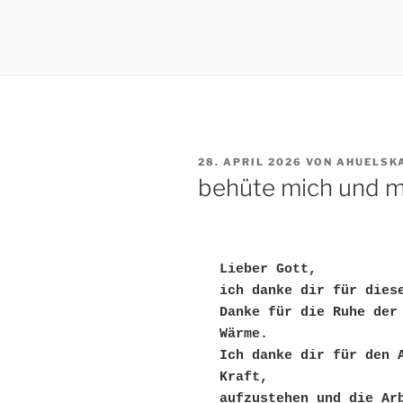
VERÖFFENTLICHT
28. APRIL 2026
VON
AHUELSK
AM
behüte mich und m
Lieber Gott, 
ich danke dir für dies
Danke für die Ruhe der 
Wärme. 
Ich danke dir für den A
Kraft, 
aufzustehen und die Ar