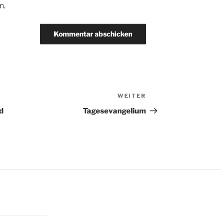
n.
WEITER
Nächster
Beitrag
d
Tagesevangelium