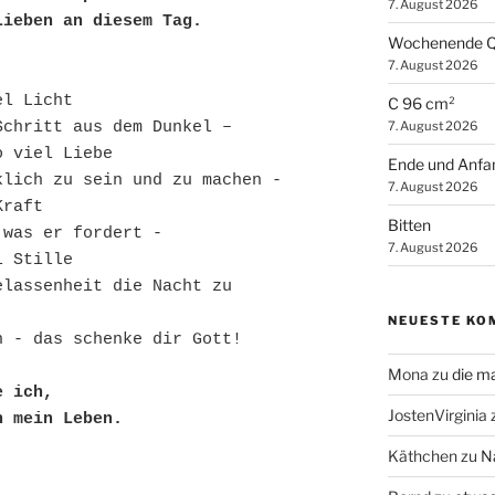
7. August 2026
Lieben an diesem Tag. 
Wochenende Q
7. August 2026
el Licht
C 96 cm²
7. August 2026
Schritt aus dem Dunkel –
o viel Liebe
Ende und Anfa
klich zu sein und zu machen -
7. August 2026
Kraft
Bitten
 was er fordert -
7. August 2026
l Stille
lassenheit die Nacht zu 
NEUESTE KO
h - das schenke dir Gott! 
Mona
zu
die m
e ich,
JostenVirginia
h mein Leben.
Käthchen
zu
N