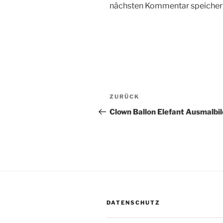
nächsten Kommentar speicher
Beitragsnavigation
Vorheriger
ZURÜCK
Beitrag
Clown Ballon Elefant Ausmalbil
DATENSCHUTZ