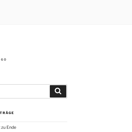
60
Suchen
ITRÄGE
t zu Ende