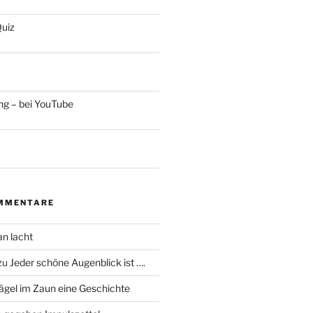
uiz
ng – bei YouTube
MMENTARE
an lacht
zu
Jeder schöne Augenblick ist ….
ägel im Zaun eine Geschichte