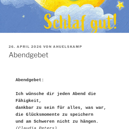
VERÖFFENTLICHT
26. APRIL 2026
VON
AHUELSKAMP
AM
Abendgebet
Abendgebet:
Ich wünsche dir jeden Abend die 
Fähigkeit,
dankbar zu sein für alles, was war,
die Glücksmomente zu speichern 
und am Schweren nicht zu hängen.
(Claudia Peters)