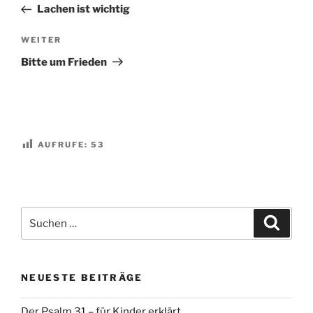
Beitrag
Lachen ist wichtig
Nächster
WEITER
Beitrag
Bitte um Frieden
AUFRUFE:
53
Suchen
Suche
nach:
NEUESTE BEITRÄGE
Der Psalm 31 – für Kinder erklärt