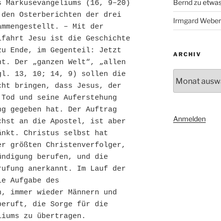
Bernd
zu
etwas
 Markusevangeliums (16, 9–20) 
den Osterberichten der drei 
Irmgard Weber
mmengestellt. – Mit der 
fahrt Jesu ist die Geschichte 
u Ende, im Gegenteil: Jetzt 
ARCHIV
t. Der „ganzen Welt“, „allen 
Archiv
l. 13, 10; 14, 9) sollen die 
ht bringen, dass Jesus, der 
Tod und seine Auferstehung 
g gegeben hat. Der Auftrag 
Anmelden
hst an die Apostel, ist aber 
nkt. Christus selbst hat 
r größten Christenverfolger, 
ndigung berufen, und die 
ufung anerkannt. Im Lauf der 
e Aufgabe des 
, immer wieder Männern und 
eruft, die Sorge für die 
liums zu übertragen.