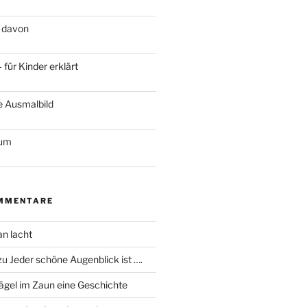
 davon
für Kinder erklärt
e Ausmalbild
ium
MMENTARE
an lacht
zu
Jeder schöne Augenblick ist ….
ägel im Zaun eine Geschichte