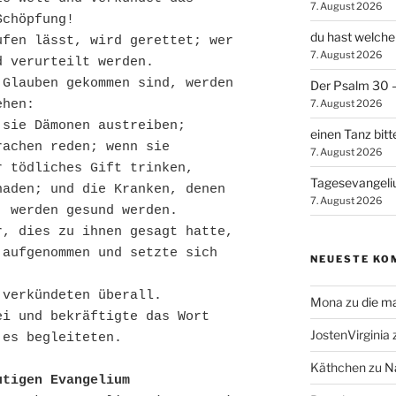
7. August 2026
Schöpfung!
du hast welche
fen lässt, wird gerettet; wer 
7. August 2026
d verurteilt werden.
Glauben gekommen sind, werden 
Der Psalm 30 – 
7. August 2026
ehen:
 sie Dämonen austreiben;
einen Tanz bitt
achen reden; wenn sie 
7. August 2026
r tödliches Gift trinken,
Tagesevangel
aden; und die Kranken, denen 
7. August 2026
, werden gesund werden.
r, dies zu ihnen gesagt hatte,
aufgenommen und setzte sich 
NEUESTE KO
 verkündeten überall.
Mona
zu
die m
i und bekräftigte das Wort 
JostenVirginia
 es begleiteten.
Käthchen
zu
N
utigen Evangelium