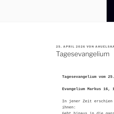
VERÖFFENTLICHT
25. APRIL 2026
VON
AHUELSK
AM
Tagesevangelium
Tagesevangelium vom 25
Evangelium Markus 16, 
In jener Zeit erschien 
ihnen:
Geht hinaus in die ganz