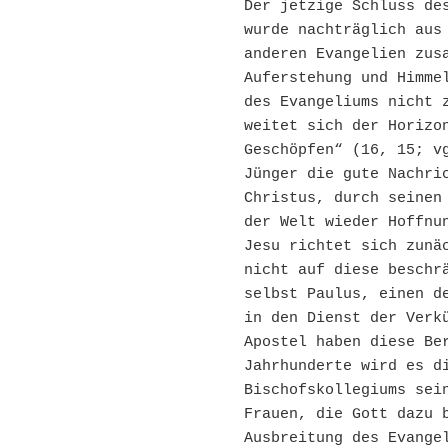
Der jetzige Schluss des
wurde nachträglich aus 
anderen Evangelien zusa
Auferstehung und Himmel
des Evangeliums nicht z
weitet sich der Horizon
Geschöpfen“ (16, 15; vg
Jünger die gute Nachric
Christus, durch seinen 
der Welt wieder Hoffnun
Jesu richtet sich zunäc
nicht auf diese beschrä
selbst Paulus, einen de
in den Dienst der Verkü
Apostel haben diese Ber
Jahrhunderte wird es di
Bischofskollegiums sein
Frauen, die Gott dazu b
Ausbreitung des Evange