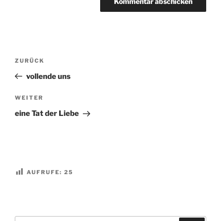
Beitragsnavigation
Vorheriger
ZURÜCK
Beitrag
vollende uns
Nächster
WEITER
Beitrag
eine Tat der Liebe
AUFRUFE:
25