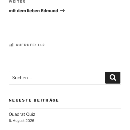
Nächster
WEITER
Beitrag
mit dem lieben Edmund
AUFRUFE:
112
Suchen
Suche
nach:
NEUESTE BEITRÄGE
Quadrat Quiz
6. August 2026