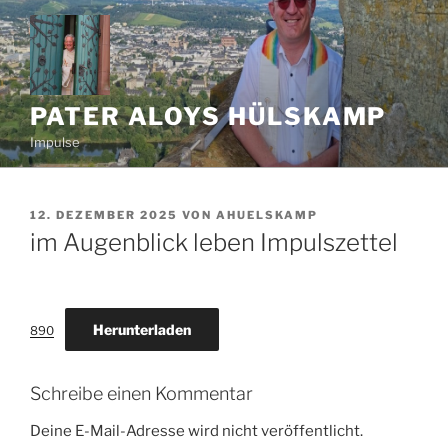
Zum
Inhalt
springen
PATER ALOYS HÜLSKAMP
Impulse
VERÖFFENTLICHT
12. DEZEMBER 2025
VON
AHUELSKAMP
AM
im Augenblick leben Impulszettel
Herunterladen
890
Schreibe einen Kommentar
Deine E-Mail-Adresse wird nicht veröffentlicht.