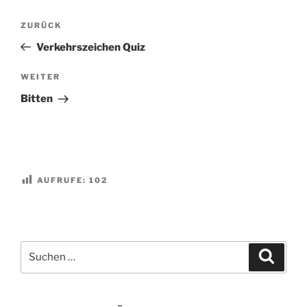
Beitragsnavigation
Vorheriger
ZURÜCK
Beitrag
Verkehrszeichen Quiz
Nächster
WEITER
Beitrag
Bitten
AUFRUFE:
102
Suchen
Suche
nach: