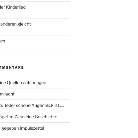
der Kinderlied
 anderen gleicht
ium
MMENTARE
ine Quellen entspringen
an lacht
zu
Jeder schöne Augenblick ist ….
ägel im Zaun eine Geschichte
 gegeben Impulszettel