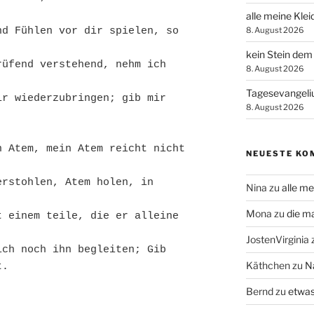
alle meine Klei
8. August 2026
d Fühlen vor dir spielen, so 
kein Stein dem
üfend verstehend, nehm ich 
8. August 2026
Tagesevangel
r wiederzubringen; gib mir 
8. August 2026
 Atem, mein Atem reicht nicht 
NEUESTE KO
rstohlen, Atem holen, in 
Nina
zu
alle me
Mona
zu
die m
 einem teile, die er alleine 
JostenVirginia
ch noch ihn begleiten; Gib 
Käthchen
zu
N
t.
Bernd
zu
etwas