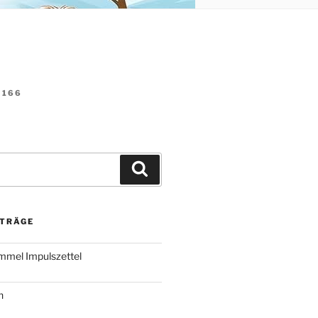
166
Suchen
ITRÄGE
immel Impulszettel
h