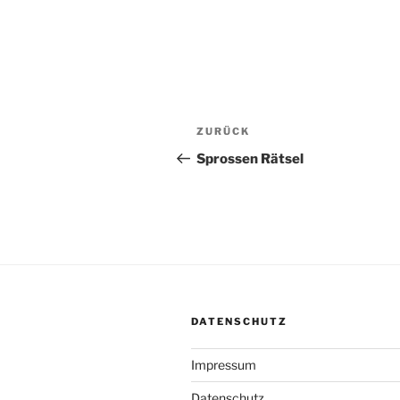
Beitragsnavigation
Vorheriger
ZURÜCK
Beitrag
Sprossen Rätsel
DATENSCHUTZ
Impressum
Datenschutz