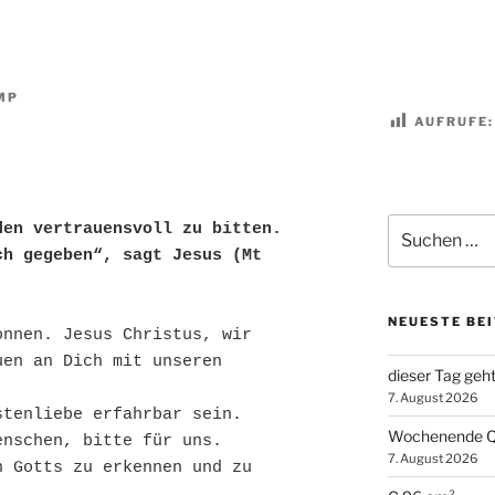
MP
AUFRUFE:
Suchen
den vertrauensvoll zu bitten.
nach:
h gegeben“, sagt Jesus (Mt 
NEUESTE BE
nnen. Jesus Christus, wir 
en an Dich mit unseren 
dieser Tag geh
7. August 2026
stenliebe erfahrbar sein.
Wochenende Q
enschen, bitte für uns.
7. August 2026
 Gotts zu erkennen und zu 