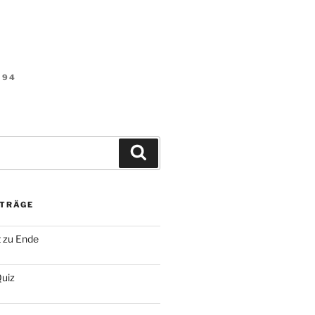
94
Suchen
ITRÄGE
t zu Ende
uiz