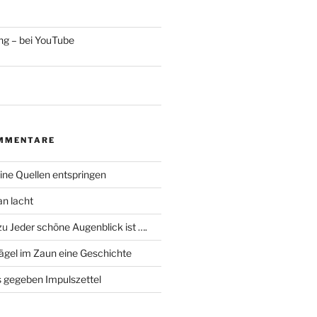
ng – bei YouTube
MMENTARE
ine Quellen entspringen
an lacht
zu
Jeder schöne Augenblick ist ….
ägel im Zaun eine Geschichte
 gegeben Impulszettel