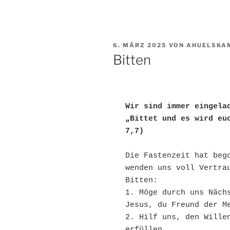
VERÖFFENTLICHT
6. MÄRZ 2025
VON
AHUELSKA
AM
Bitten
Wir sind immer eingela
„Bittet und es wird euc
7,7)
Die Fastenzeit hat bego
wenden uns voll Vertrau
Bitten:
1. Möge durch uns Näch
Jesus, du Freund der M
2. Hilf uns, den Willen
erfüllen.