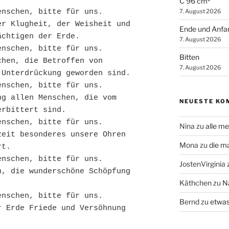
C 96 cm²
7. August 2026
enschen, bitte für uns.
r Klugheit, der Weisheit und 
Ende und Anfa
ächtigen der Erde.
7. August 2026
enschen, bitte für uns.
Bitten
hen, die Betroffen von 
7. August 2026
 Unterdrückung geworden sind.
enschen, bitte für uns.
g allen Menschen, die vom 
NEUESTE KO
erbittert sind.
enschen, bitte für uns.
Nina
zu
alle me
eit besonderes unsere Ohren 
Mona
zu
die m
rt.
enschen, bitte für uns.
JostenVirginia
, die wunderschöne Schöpfung 
Käthchen
zu
N
enschen, bitte für uns.
Bernd
zu
etwas
 Erde Friede und Versöhnung 